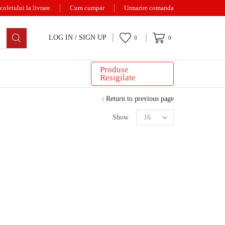
coletului la livrare
Cum cumpar
Urmarire comanda
LOG IN / SIGN UP
0
0
Produse
Resigilate
Return to previous page
Show