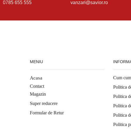
0785 655 555
vanzari@savior.ro
MENIU
INFORMA
Acasa
Cum cum
Contact
Politica d
Magazin
Politica d
Super reducere
Politica d
Formular de Retur
Politica d
Politica p