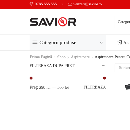
0785 655 555
vanzari@savior.ro
Categorii produse
Aca
Prima Pagină
Shop
Aspiratoare
Aspiratoare Pentru C
FILTREAZA DUPA PRET
Preț:
—
FILTREAZĂ
290 lei
300 lei