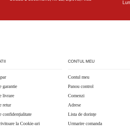
Lun
TII
CONTUL MEU
par
Contul meu
e garantie
Panou control
e livrare
Comenzi
e retur
Adrese
e confidențialitate
Lista de dorințe
rivitoare la Cookie-uri
Urmarire comanda