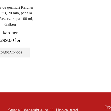
or de geamuri Karcher
lus, 20 min, pana la
Rezervor apa 100 ml,
Galben
karcher
299,00
lei
ADAUGĂ ÎN COȘ
Pr
Strada 1 decembrie, nr. 11, Lipova, Arad