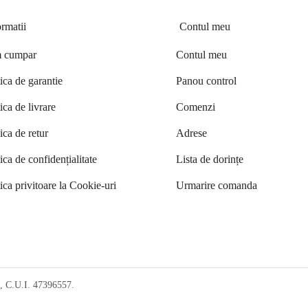
ormatii
Contul meu
 cumpar
Contul meu
tica de garantie
Panou control
ica de livrare
Comenzi
tica de retur
Adrese
tica de confidențialitate
Lista de dorințe
tica privitoare la Cookie-uri
Urmarire comanda
, C.U.I. 47396557.