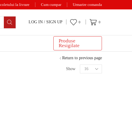
coletului la livrare
Cum cumpar
Urmarire comanda
LOG IN / SIGN UP
0
0
Produse
Resigilate
Return to previous page
Show