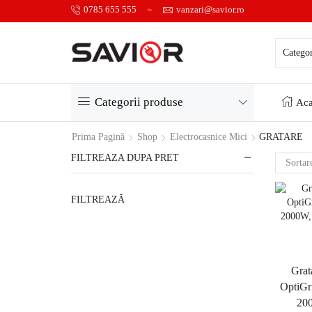
0785 655 555
vanzari@savior.ro
Categorii produse
Aca
Prima Pagină
Shop
Electrocasnice Mici
GRATARE
FILTREAZA DUPA PRET
FILTREAZĂ
Grat
OptiGr
20