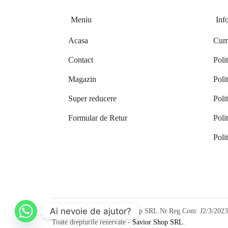
Meniu
Inf
Acasa
Cum
Contact
Poli
Magazin
Polit
Super reducere
Poli
Formular de Retur
Poli
Poli
Ai nevoie de ajutor?
Copyright © 2023 Savior Shop SRL.Nr.Reg.Com: J2/3/2023
Toate drepturile rezervate -
Savior Shop SRL
.