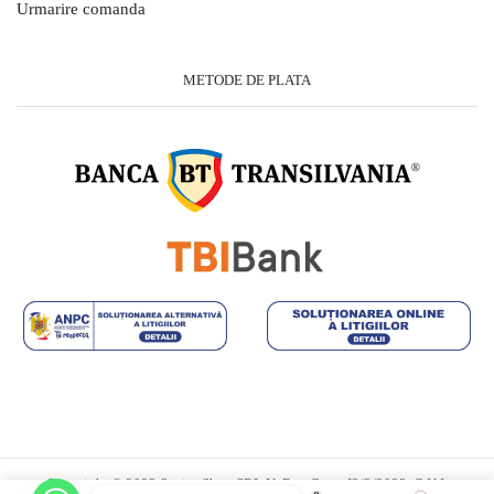
Urmarire comanda
METODE DE PLATA
Copyright © 2023 Savior Shop SRL.Nr.Reg.Com: J2/3/2023, C.U.I.