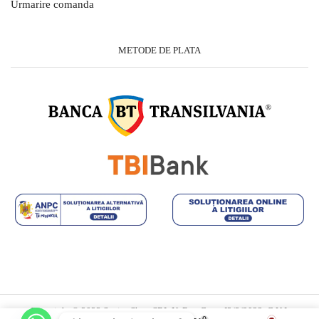
Urmarire comanda
METODE DE PLATA
Copyright © 2023 Savior Shop SRL.Nr.Reg.Com: J2/3/2023, C.U.I.