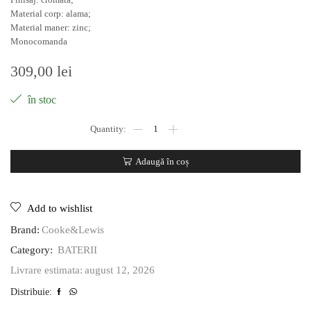
Material corp: alama;
Material maner: zinc;
Monocomanda
309,00
lei
în stoc
Adaugă în coș
Add to wishlist
Brand:
Cooke&Lewis
Category:
BATERII
august 12, 2026
Livrare estimata:
Distribuie: