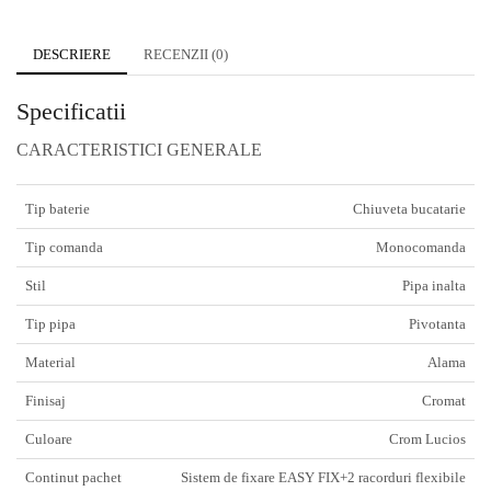
DESCRIERE
RECENZII (0)
Specificatii
CARACTERISTICI GENERALE
Tip baterie
Chiuveta bucatarie
Tip comanda
Monocomanda
Stil
Pipa inalta
Tip pipa
Pivotanta
Material
Alama
Finisaj
Cromat
Culoare
Crom Lucios
Continut pachet
Sistem de fixare EASY FIX+2 racorduri flexibile