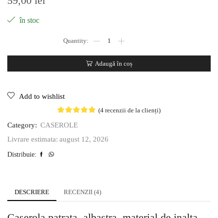
59,00
lei
în stoc
Adaugă în coș
Add to wishlist
(
4
recenzii de la clienți)
Category:
CASEROLE
august 12, 2026
Livrare estimata:
Distribuie:
DESCRIERE
RECENZII (4)
Caserola patrata, albastra, material de inalta