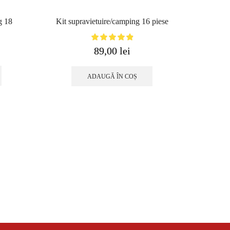
g 18
Kit supravietuire/camping 16 piese
89,00
lei
ADAUGĂ ÎN COȘ
Kit Sup