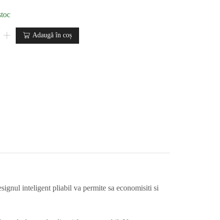
stoc
Adaugă în coș
esignul inteligent pliabil va permite sa economisiti si