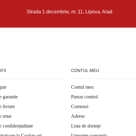
Strada 1 decembrie, nr. 11, Lipova, Arad
TII
CONTUL MEU
par
Contul meu
e garantie
Panou control
e livrare
Comenzi
e retur
Adrese
e confidențialitate
Lista de dorințe
rivitoare la Cookie-uri
Urmarire comanda