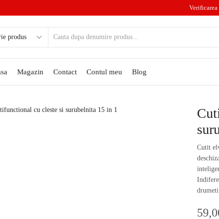
Verificarea 
sa
Magazin
Contact
Contul meu
Blog
Cuti
suru
Cutit el
deschiza
intelige
Indifere
drumetii
59,