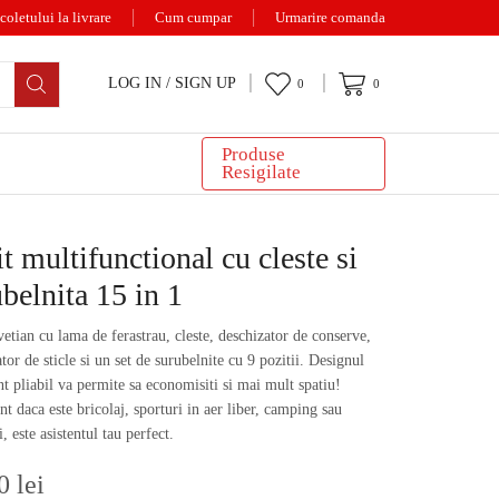
coletului la livrare
Cum cumpar
Urmarire comanda
LOG IN / SIGN UP
0
0
Produse
Resigilate
t multifunctional cu cleste si
belnita 15 in 1
vetian cu lama de ferastrau, cleste, deschizator de conserve,
tor de sticle si un set de surubelnite cu 9 pozitii. Designul
nt pliabil va permite sa economisiti si mai mult spatiu!
nt daca este bricolaj, sporturi in aer liber, camping sau
, este asistentul tau perfect.
00
lei