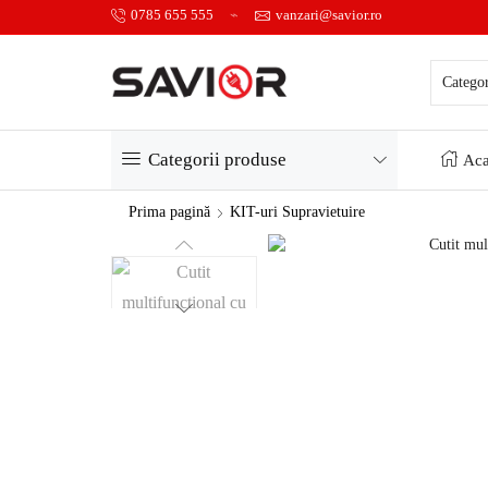
0785 655 555
vanzari@savior.ro
Categorii produse
Aca
Prima pagină
KIT-uri Supravietuire