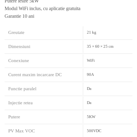
Putere iesire 5kW
Modul WiFi inclus, cu aplicatie gratuita
Garantie 10 ani
Greutate
21 kg
Dimensiuni
35 × 60 × 25 cm
Conexiune
WiFi
Curent maxim incarcare DC
90A
Functie paralel
Da
Injectie retea
Da
Putere
5KW
PV Max VOC
500VDC