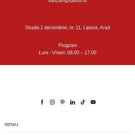
vanzari@savior.ro
Strada 1 decembrie, nr. 11, Lipova, Arad
Program
Luni - Vineri: 08.00 – 17.00
MENIU