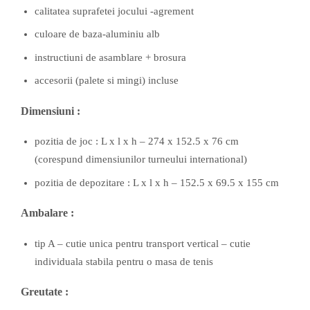
calitatea suprafetei jocului -agrement
culoare de baza-aluminiu alb
instructiuni de asamblare + brosura
accesorii (palete si mingi) incluse
Dimensiuni :
pozitia de joc : L x l x h – 274 x 152.5 x 76 cm
(corespund dimensiunilor turneului international)
pozitia de depozitare : L x l x h – 152.5 x 69.5 x 155 cm
Ambalare :
tip A – cutie unica pentru transport vertical – cutie
individuala stabila pentru o masa de tenis
Greutate :