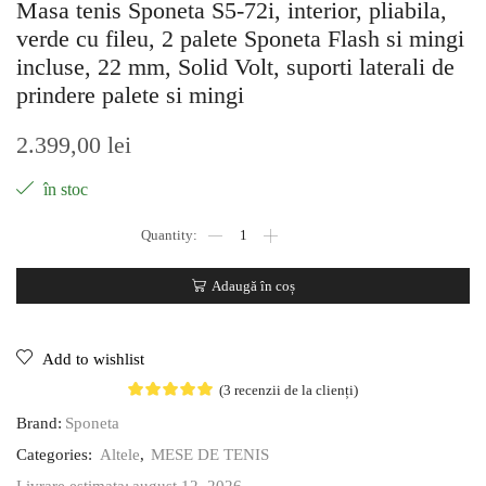
Masa tenis Sponeta S5-72i, interior, pliabila,
verde cu fileu, 2 palete Sponeta Flash si mingi
incluse, 22 mm, Solid Volt, suporti laterali de
prindere palete si mingi
2.399,00
lei
în stoc
Adaugă în coș
Add to wishlist
(
3
recenzii de la clienți)
Brand:
Sponeta
Categories:
Altele
,
MESE DE TENIS
august 12, 2026
Livrare estimata: