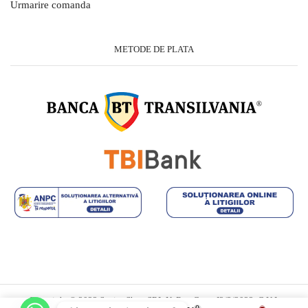
Urmarire comanda
METODE DE PLATA
Copyright © 2023 Savior Shop SRL.Nr.Reg.Com: J2/3/2023, C.U.I.