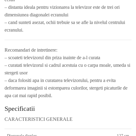
– distanta ideala pentru vizionarea la televizor este de trei ori
dimensiunea diagonalei ecranului
– cand sunteti asezat, ochii trebuie sa se afle la nivelul centrului
ecranului.
Recomandari de intretinere:
– scoateti televizorul din priza inainte de a-l curata
– curatati televizorul si cadrul acestuia cu o carpa moale, umeda si
stergeti usor
– daca folositi apa in curatarea televizorului, pentru a evita
deformarea imaginii si estomparea culorilor, stergeti picaturile de
apa cat mai rapid posibil.
Specificatii
CARACTERISTICI GENERALE
Diagonala display
127 cm