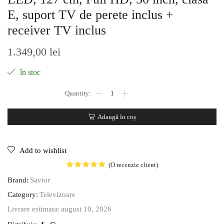
E, suport TV de perete inclus +
receiver TV inclus
1.349,00
lei
în stoc
Adaugă în coș
Add to wishlist
(O recenzie client)
Brand:
Savior
Category:
Televizoare
august 10, 2026
Livrare estimata: