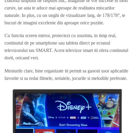
Datorita timpului de raspuns mic, imaginile se vor succede in mod
cursiv, iar asta te aduce mai aproape de realitatea miscarilor
naturale. In plus, cu un unghi de vizualizare larg, de 178/178°, te
bucuri de imagini excelente din aproape orice pozitie.
Cu functia screen mirror, proiectezi cu usurinta, in timp real,
continutul de pe smartphone sau tableta direct pe ecranul
televizorului tau SMART. Acest televizor smart iti ofera continutul
dorit, oricand vrei.
Meniurile clare, bine organizate iti permit sa gasesti usor aplicatiile
favorite si sa redai filmele, serialele, jocurile si melodiile preferate.