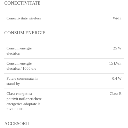
CONECTIVITATE
Conectivitate wireless
Wi-Fi
CONSUM ENERGIE
Consum energie
25 W
electrica
Consum energie
15 kWh
electrica / 1000 ore
Putere consumata in
0.4 W
stand-by
Clasa energetica
Clasa E
potrivit noilor etichete
energetice adoptate la
nivelul UE
ACCESORII