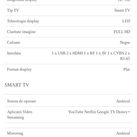
Tip TV
Smart TV
Tehnologie display
LED
Claritate imagine
FULL HD
Culoare
Negru
Interfata
1 x USB 2 x HDMI 1 x RF 1 x AV 1 x CVBS 2 x
RJ-45
Format display
Plat
SMART TV
Sistem de operare
Android
Aplicatii Video
YouTube Netflix Google TV Disney+
Streaming
Mirroring
Android