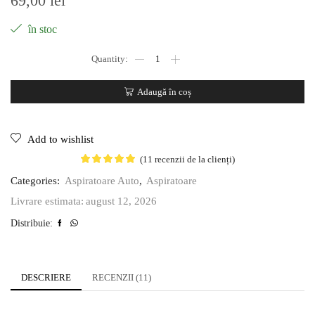
69,00
lei
în stoc
Adaugă în coș
Add to wishlist
(
11
recenzii de la clienți)
Categories:
Aspiratoare Auto
,
Aspiratoare
august 12, 2026
Livrare estimata:
Distribuie:
DESCRIERE
RECENZII (11)