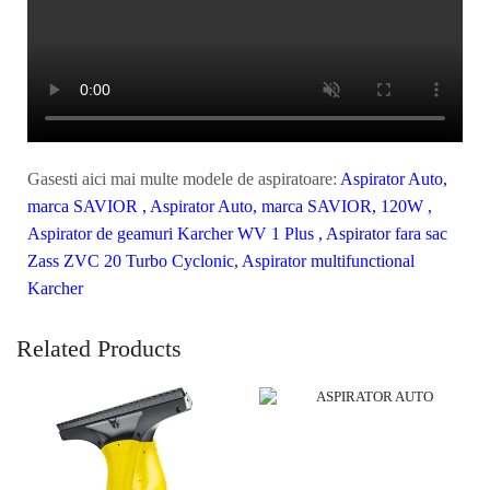
Gasesti aici mai multe modele de aspiratoare:
Aspirator Auto,
marca SAVIOR
,
Aspirator Auto, marca SAVIOR, 120W
,
Aspirator de geamuri Karcher WV 1 Plus
,
Aspirator fara sac
Zass ZVC 20 Turbo Cyclonic,
Aspirator multifunctional
Karcher
Related Products