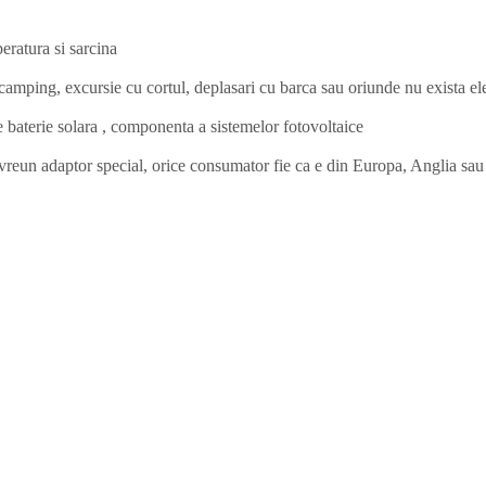
peratura si sarcina
, camping, excursie cu cortul, deplasari cu barca sau oriunde nu exista ele
pe baterie solara , componenta a sistemelor fotovoltaice
ra vreun adaptor special, orice consumator fie ca e din Europa, Anglia s