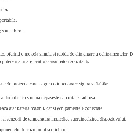
mina.
portabile.
 sau la birou.
 auto, oferind o metoda simpla si rapida de alimentare a echipamentelor
o putere mai mare pentru consumatori solicitanti.
te de protectie care asigura o functionare sigura si fiabila:
e automat daca sarcina depaseste capacitatea admisa.
eaza atat bateria masinii, cat si echipamentele conectate.
t si senzorii de temperatura impiedica supraincalzirea dispozitivului.
ponentelor in cazul unui scurtcircuit.