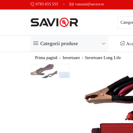
0785 655 555
vanzari@savior.ro
Categorii produse
Aca
Prima pagină
Invertoare
Invertoare Long Life