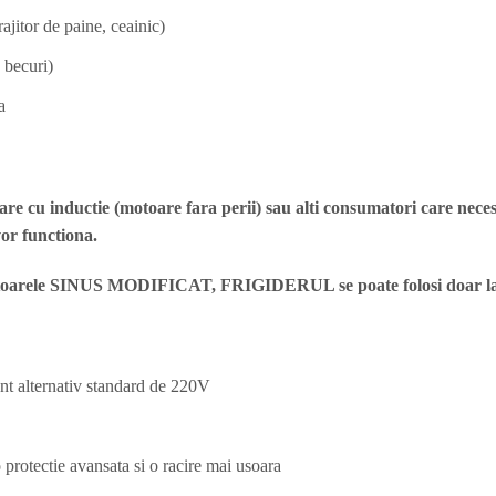
ajitor de paine, ceainic)
 becuri)
a
toare cu inductie (motoare fara perii) sau alti consumatori ca
vor functiona.
e SINUS MODIFICAT, FRIGIDERUL se poate folosi doar la i
nt alternativ standard de 220V
protectie avansata si o racire mai usoara