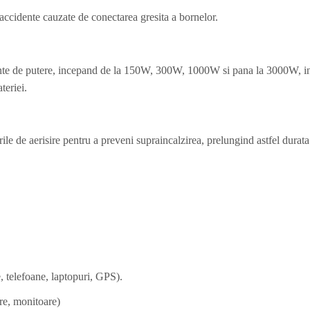
 accidente cauzate de conectarea gresita a bornelor.
ante de putere, incepand de la 150W, 300W, 1000W si pana la 3000W, in f
teriei.
grile de aerisire pentru a preveni supraincalzirea, prelungind astfel dur
, telefoane, laptopuri, GPS).
re, monitoare)