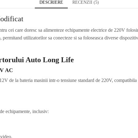
DESCRIERE
RECENZII (5)
odificat
entru cei care doresc sa alimenteze echipamente electrice de 220V folosi
 permitand utilizatorilor sa conecteze si sa foloseasca diverse dispozitive
ertorului Auto Long Life
20V AC
12V de la bateria masinii intr-o tensiune standard de 220V, compatibila cu
de echipamente, inclusiv:
-video.