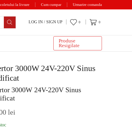
coletului la livrare
Cum cumpar
Urmarire comanda
LOG IN / SIGN UP
0
0
Produse
Resigilate
ertor 3000W 24V-220V Sinus
ificat
rtor 3000W 24V-220V Sinus
ficat
,00
lei
stoc