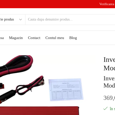
Verificarea 
sa
Magazin
Contact
Contul meu
Blog
Inv
Mod
Inve
Modi
369
în 